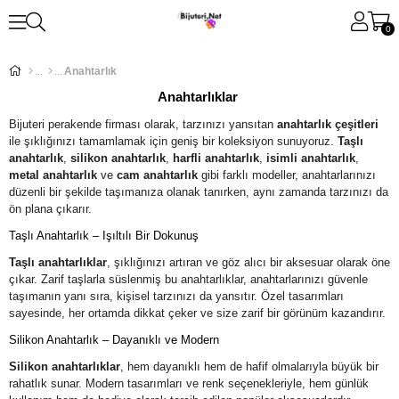
0
Anahtarlık
Anahtarlıklar
Bijuteri perakende firması olarak, tarzınızı yansıtan
anahtarlık çeşitleri
ile şıklığınızı tamamlamak için geniş bir koleksiyon sunuyoruz.
Taşlı
anahtarlık
,
silikon anahtarlık
,
harfli anahtarlık
,
isimli anahtarlık
,
metal anahtarlık
ve
cam anahtarlık
gibi farklı modeller, anahtarlarınızı
düzenli bir şekilde taşımanıza olanak tanırken, aynı zamanda tarzınızı da
ön plana çıkarır.
Taşlı Anahtarlık – Işıltılı Bir Dokunuş
Taşlı anahtarlıklar
, şıklığınızı artıran ve göz alıcı bir aksesuar olarak öne
çıkar. Zarif taşlarla süslenmiş bu anahtarlıklar, anahtarlarınızı güvenle
taşımanın yanı sıra, kişisel tarzınızı da yansıtır. Özel tasarımları
sayesinde, her ortamda dikkat çeker ve size zarif bir görünüm kazandırır.
Silikon Anahtarlık – Dayanıklı ve Modern
Silikon anahtarlıklar
, hem dayanıklı hem de hafif olmalarıyla büyük bir
rahatlık sunar. Modern tasarımları ve renk seçenekleriyle, hem günlük