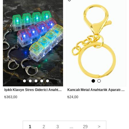
Işıklı Klavye Stres Giderici Anahtarlık
Kancalı Metal Anahtarlık Aparatı Zincirli
₺363,00
₺24,00
1
2
3
...
29
>