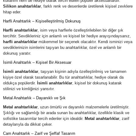
kullanım hem de hediye olarak tercih edilen popüler aksesuarlardır.
Silikon anahtarlıklar
, farklı renk ve desenlerde üretilerek kişisel zevklere
hitap eder.
Harfli Anahtarlık – Kişiselleştirilmiş Dokunuş
Harfli anahtarlıklar
, isim veya harflerle özelleştirilebilen bir diğer şık
tercihtir. Sevdikleriniz için anlamlı ve kişisel bir hediye arayışındaysanız,
harfli anahtarlıklar
mükemmel bir seçenek olacaktır. Kendi isminizi veya
sevdiklerinizin isimlerini taşıyan bu anahtarlıklar, özel ve anlamlı bir
dokunuş yaratır.
İsimli Anahtarlık – Kişisel Bir Aksesuar
İsimli anahtarlıklar
, taşıyan kişinin adıyla özelleştirilmiş ve tamamen
kişiye özel olarak tasarlanabilir. Bu tür anahtarlıklar, hediye olarak da
oldukça popülerdir.
İsimli anahtarlıklar
, kişisel bir dokunuş katarak
stilinizi ve kimliğinizi yansıtır.
Metal Anahtarlık – Dayanıklı ve Şık
Metal anahtarlıklar
, uzun ömürlü ve dayanıklı malzemelerle üretilmiştir.
Şıklığı ve sağlamlığı bir arada sunan bu anahtarlıklar, özellikle klasik ve
sofistike tasarımlar tercih edenler için idealdir.
Metal anahtarlıklar
, zarif
detaylarıyla da dikkat çeker.
Cam Anahtarlık – Zarif ve Şeffaf Tasarım