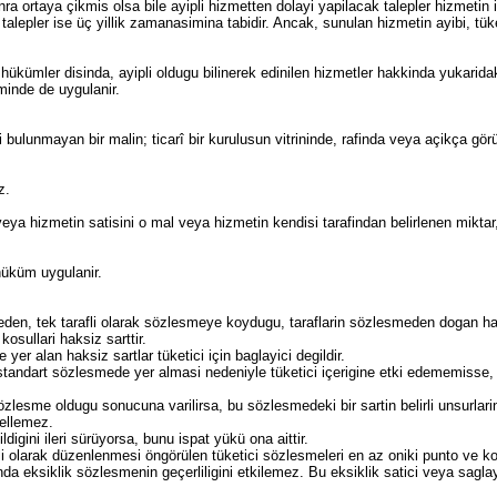
a ortaya çikmis olsa bile ayipli hizmetten dolayi yapilacak talepler hizmetin if
talepler ise üç yillik zamanasimina tabidir. Ancak, sunulan hizmetin ayibi, tük
n hükümler disinda, ayipli oldugu bilinerek edinilen hizmetler hakkinda yukar
eminde de uygulanir.
bulunmayan bir malin; ticarî bir kurulusun vitrininde, rafinda veya açikça görül
az.
 veya hizmetin satisini o mal veya hizmetin kendisi tarafindan belirlenen mikta
hüküm uygulanir.
den, tek tarafli olarak sözlesmeye koydugu, taraflarin sözlesmeden dogan hak
osullari haksiz sarttir.
 yer alan haksiz sartlar tüketici için baglayici degildir.
standart sözlesmede yer almasi nedeniyle tüketici içerigine etki edememisse,
zlesme oldugu sonucuna varilirsa, bu sözlesmedeki bir sartin belirli unsurla
gellemez.
ildigini ileri sürüyorsa, bunu ispat yükü ona aittir.
ili olarak düzenlenmesi öngörülen tüketici sözlesmeleri en az oniki punto ve 
eksiklik sözlesmenin geçerliligini etkilemez. Bu eksiklik satici veya saglayic