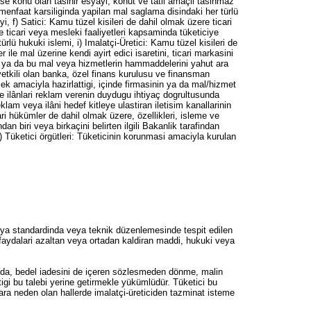
e konu olan tasinir esyayi, konut ve tatil amaçli tasinmaz
menfaat karsiliginda yapilan mal saglama disindaki her türlü
, f) Satici: Kamu tüzel kisileri de dahil olmak üzere ticari
e ticari veya mesleki faaliyetleri kapsaminda tüketiciye
rlü hukuki islemi, i) Imalatçi-Üretici: Kamu tüzel kisileri de
le mal üzerine kendi ayirt edici isaretini, ticari markasini
ri ya da bu mal veya hizmetlerin hammaddelerini yahut ara
 yetkili olan banka, özel finans kurulusu ve finansman
rmek amaciyla hazirlattigi, içinde firmasinin ya da mal/hizmet
ve ilânlari reklam verenin duydugu ihtiyaç dogrultusunda
lam veya ilâni hedef kitleye ulastiran iletisim kanallarinin
dari hükümler de dahil olmak üzere, özellikleri, isleme ve
an biri veya birkaçini belirten ilgili Bakanlik tarafindan
Tüketici örgütleri: Tüketicinin korunmasi amaciyla kurulan
veya standardinda veya teknik düzenlemesinde tespit edilen
i faydalari azaltan veya ortadan kaldiran maddi, hukuki veya
urumda, bedel iadesini de içeren sözlesmeden dönme, malin
ttigi bu talebi yerine getirmekle yükümlüdür. Tüketici bu
ara neden olan hallerde imalatçi-üreticiden tazminat isteme