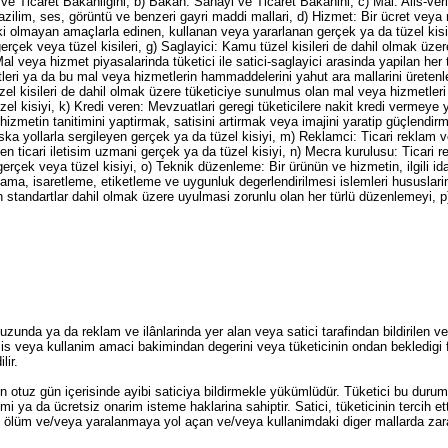
Ticaret Bakanligini, b) Bakan: Sanayi ve Ticaret Bakanini, c) Mal: Alis-veris
azilim, ses, görüntü ve benzeri gayri maddi mallari, d) Hizmet: Bir ücret veya 
eki olmayan amaçlarla edinen, kullanan veya yararlanan gerçek ya da tüzel kisiyi
çek veya tüzel kisileri, g) Saglayici: Kamu tüzel kisileri de dahil olmak üzer
al veya hizmet piyasalarinda tüketici ile satici-saglayici arasinda yapilan her tü
i ya da bu mal veya hizmetlerin hammaddelerini yahut ara mallarini üretenler i
üzel kisileri de dahil olmak üzere tüketiciye sunulmus olan mal veya hizmetle
zel kisiyi, k) Kredi veren: Mevzuatlari geregi tüketicilere nakit kredi vermeye
n/hizmetin tanitimini yaptirmak, satisini artirmak veya imajini yaratip güçlendi
ska yollarla sergileyen gerçek ya da tüzel kisiyi, m) Reklamci: Ticari reklam 
 ticari iletisim uzmani gerçek ya da tüzel kisiyi, n) Mecra kurulusu: Ticari rek
n gerçek veya tüzel kisiyi, o) Teknik düzenleme: Bir ürünün ve hizmetin, ilgili i
jlama, isaretleme, etiketleme ve uygunluk degerlendirilmesi islemleri hususlarind
ndartlar dahil olmak üzere uyulmasi zorunlu olan her türlü düzenlemeyi, p) 
zunda ya da reklam ve ilânlarinda yer alan veya satici tarafindan bildirilen 
tahsis veya kullanim amaci bakimindan degerini veya tüketicinin ondan bekledig
lir.
ibaren otuz gün içerisinde ayibi saticiya bildirmekle yükümlüdür. Tüketici bu d
imi ya da ücretsiz onarim isteme haklarina sahiptir. Satici, tüketicinin tercih e
dugu ölüm ve/veya yaralanmaya yol açan ve/veya kullanimdaki diger mallarda zar