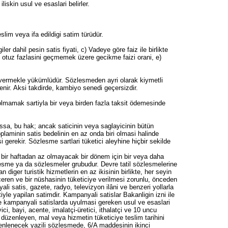
iskin usul ve esaslari belirler.
slim veya ifa edildigi satim türüdür.
er dahil pesin satis fiyati, c) Vadeye göre faiz ile birlikte
de otuz fazlasini geçmemek üzere gecikme faizi orani, e)
e vermekle yükümlüdür. Sözlesmeden ayri olarak kiymetli
enir. Aksi takdirde, kambiyo senedi geçersizdir.
 olmamak sartiyla bir veya birden fazla taksit ödemesinde
ussa, bu hak; ancak saticinin veya saglayicinin bütün
plaminin satis bedelinin en az onda biri olmasi halinde
 gerekir. Sözlesme sartlari tüketici aleyhine hiçbir sekilde
leri, anapara, faiz, fon ve diger masraflarin ayri ayri belirtildigi ödeme plani, e) Istenecek teminatlar, f) Akdi faiz oraninin yüzde otuz fazlasini geçmemek üzere gecikme faizi orani, g) Borçlunun temerrüde düsmesinin hukuki sonuçlari, h) Kredinin vadesinden önce kapatilmasina iliskin sartlar, i) Kredinin yabanci para birimi cinsinden kullandirilmasi durumunda, geri ödemeye iliskin taksitlerin ve toplam kredi tutarinin hesaplanmasinda, hangi tarihteki kurun dikkate alinacagina iliskin sartlar, yer alir. Kredi veren, taksitlerden birinin veya birkaçinin ödenmemesi halinde kalan borcun tümünün ifasini talep etme hakkini sakli tutmussa, bu hak; ancak kredi verenin bütün edimlerini ifa etmis olmasi durumunda ve tüketicinin birbirini izleyen en az iki taksidi ödemede temerrüde düsmesi halinde kullanilabilir. Ancak kredi verenin bu hakkini kullanabilmesi için en az bir hafta süre vererek muacceliyet uyarisinda bulunmasi gerekir. Tüketici kredisinin teminati olarak sahsi teminat verildigi hallerde, kredi veren, asil borçluya basvurmadan, kefilden borcun ifasini isteyemez. Tüketici, kredi verene borçlandigi toplam miktari önceden ödeyebilecegi gibi ayni zamanda vadesi gelmemis bir ya da birden çok taksit ödemesinde de bulunabilir. Her iki durumda da kredi veren, ödenen miktara göre gerekli faiz ve komisyon indirimini yapmakla yükümlüdür. Bakanlik ödenen miktara göre gerekli faiz ve komisyon indiriminin ne oranda yapilacaginin usul ve esaslarini belirler. Kredi verenin, tüketici kredisini, belirli marka bir mal veya hizmet satin alinmasi ya da belirli bir satici veya saglayici ile yapilacak satis sözlesmesi sarti ile vermesi durumunda satilan malin veya hizmetin hiç ya da zamaninda teslim veya ifa edilmemesi halinde kredi veren tüketiciye karsi satici veya saglayici ile birlikte müteselsilen sorumlu olur. Kredi verenin ödemeleri bir kiymetli evraka baglamasi ya da krediyi kiymetli evrak kabul etmek suretiyle teminat altina almasi yasaktir. Bu yasaga ragmen tüketiciden bir kiymetli evrak alinacak olursa, tüketici bu kiymetli evraki kredi verenden geri istemek hakkina sahiptir. Ayrica, kredi veren kiymetli evrakin ciro edilmesi sebebiyle tüketicinin ugradigi zarari tazmin etmekle yükümlüdür. Kredi kartlari Madde 10/A- Kredi karti ile mal veya hizmet alimi sonucu nakdi krediye dönüsen veya kredi karti ile nakit çekim suretiyle kullanilan krediler de 10 uncu madde hükümlerine tabidir. Ancak, bu tür krediler hakkinda 10 uncu maddenin ikinci fikrasinin (a), (b), (h) ve (i) bentleri ile dördüncü fikra hükmü uygulanmaz. Kredi veren tarafindan tüketiciye gönderilen dönemsel hesap özetleri, 10 uncu maddenin ikinci fikrasinin (d) bendinde öngörülen ödeme plani hükmündedir. Dönemsel hesap özetinde yer alan asgari ödeme tutarinin vadesinde ödenmemesi halinde; tüketici, 10 uncu maddenin (f) bendinde yer alan gecikme faizi disinda herhangi bir isim a