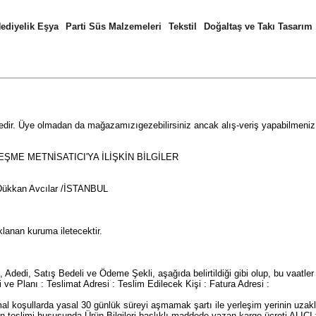
ediyelik Eşya
Parti Süs Malzemeleri
Tekstil
Doğaltaş ve Takı Tasarım
tedir. Üye olmadan da mağazamızıgezebilirsiniz ancak alış-veriş yapabilmen
ŞME METNİSATICI'YA İLİŞKİN BİLGİLER
ş Dükkan Avcılar /İSTANBUL
ıklanan kuruma iletecektir.
dedi, Satış Bedeli ve Ödeme Şekli, aşağıda belirtildiği gibi olup, bu vaatler 
 ve Planı : Teslimat Adresi : Teslim Edilecek Kişi : Fatura Adresi :
koşullarda yasal 30 günlük süreyi aşmamak şartı ile yerleşim yerinin uzakl
ünün teslimi hususunda Ürün Bilgileri başlıklı maddede yazan kargo ücreti ALIC