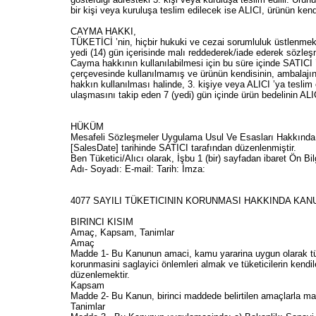
bir kişi veya kuruluşa teslim edilecek ise ALICI, ürünün kendi
CAYMA HAKKI,
TÜKETİCİ ’nin, hiçbir hukuki ve cezai sorumluluk üstlenmeksiz
yedi (14) gün içerisinde malı reddederek/iade ederek sözleşm
Cayma hakkının kullanılabilmesi için bu süre içinde SATICI 
çerçevesinde kullanılmamış ve ürünün kendisinin, ambalajın
hakkın kullanılması halinde, 3. kişiye veya ALICI ’ya teslim 
ulaşmasını takip eden 7 (yedi) gün içinde ürün bedelinin ALI
HÜKÜM
Mesafeli Sözleşmeler Uygulama Usul Ve Esasları Hakkında Y
[SalesDate] tarihinde SATICI tarafından düzenlenmiştir.
Ben Tüketici/Alıcı olarak, İşbu 1 (bir) sayfadan ibaret Ön 
Adı- Soyadı: E-mail: Tarih: İmza:
4077 SAYILI TÜKETICININ KORUNMASI HAKKINDA KAN
BIRINCI KISIM
Amaç, Kapsam, Tanimlar
Amaç
Madde 1- Bu Kanunun amaci, kamu yararina uygun olarak tüketic
korunmasini saglayici önlemleri almak ve tüketicilerin kendil
düzenlemektir.
Kapsam
Madde 2- Bu Kanun, birinci maddede belirtilen amaçlarla mal v
Tanimlar