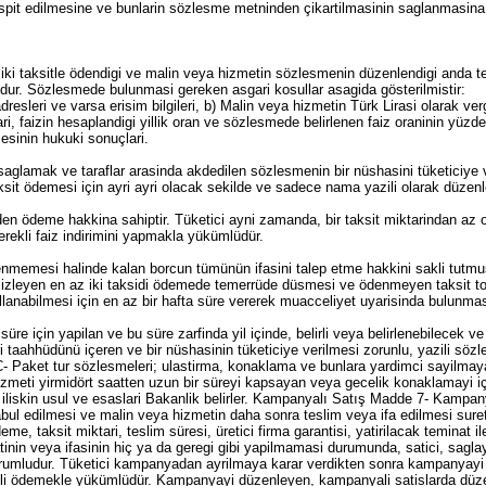
spit edilmesine ve bunlarin sözlesme metninden çikartilmasinin saglanmasina il
 iki taksitle ödendigi ve malin veya hizmetin sözlesmenin düzenlendigi anda te
ludur. Sözlesmede bulunmasi gereken asgari kosullar asagida gösterilmistir:
resleri ve varsa erisim bilgileri, b) Malin veya hizmetin Türk Lirasi olarak vergil
ari, faizin hesaplandigi yillik oran ve sözlesmede belirlenen faiz oraninin yüz
esinin hukuki sonuçlari.
i saglamak ve taraflar arasinda akdedilen sözlesmenin bir nüshasini tüketiciy
ksit ödemesi için ayri ayri olacak sekilde ve sadece nama yazili olarak düzenl
ceden ödeme hakkina sahiptir. Tüketici ayni zamanda, bir taksit miktarindan az
gerekli faiz indirimini yapmakla yükümlüdür.
ödenmemesi halinde kalan borcun tümünün ifasini talep etme hakkini sakli tutm
ni izleyen en az iki taksidi ödemede temerrüde düsmesi ve ödenmeyen taksit to
ullanabilmesi için en az bir hafta süre vererek muacceliyet uyarisinda bulunmasi
ve hiçbir yükümlülük altina girmeden reddetmekte serbesttir. Hizmetlerin satiminda ise bu süre, sözlesmenin imzalandigi tarihten itibaren baslar. Bu süre dolmadan satici veya saglayici, kapidan satis islemine konu mal veya hizmet karsiliginda tüketiciden herhangi bir isim altinda ödeme yapmasini veya borç altina sokan herhangi bir belge vermesini isteyemez. Satici, cayma bildirimi kendisine ulastigi andan itibaren yirmi gün içerisinde mali geri almakla yükümlüdür. Tüketici, malin mutat kullanimi sebebiyle meydana gelen degisiklik ve bozulmalarindan sorumlu degildir. Taksitle yapilan kapidan satislarda 6/A maddesi, kampanyali kapidan satislarda 7 nci madde hükümleri ayrica uygulanir. Kapidan satislarda saticinin ve saglayicinin yükümlülügü Madde 9- Kapidan satis sözlesmelerinde, sözlesmede bulunmasi gereken diger unsurlara ilave olarak mal veya hizmetin nitelik ve niceligine iliskin açiklayici bilgiler, cayma bildiriminin yapilacagi açik adres ve en az on alti punto ve koyu siyah harflerle yazilmis asagidaki ibare yer almak zorundadir: Tüketicinin hiçbir hukuki ve cezai sorumluluk üstlenmeksizin ve hiçbir gerekçe göstermeksizin teslim aldigi veya sözlesmenin imzalandigi tarihten itibaren yedi gün içerisinde mali veya hizmeti reddederek sözlesmeden cayma hakkinin var oldugunu ve cayma bildiriminin satici/saglayiciya ulasmasi tarihinden itibaren mali geri almayi taahhüt ederiz. Tüketici, sahip oldugu haklarinin da yazili bulundugu sözlesmeyi imzalar ve kendi el yazisi ile tarihini yazar. Satici veya saglayici, bu bilgilerin sözlesmede yer almasini saglamak ve taraflar arasinda akdedilen sözlesmenin bir nüshasini tüketiciye vermekle yükümlüdür. Bu madde hükümlerine göre düzenlenmis bir sözlesmenin ve malin tüketiciye teslim edildigini ispat saticiya veya saglayiciya aittir. Aksi takdirde, tüketici cayma hakkini kullanmak için yedi günlük süre ile bagli degildir. Mesafeli sözlesmeler Madde 9/A- Mesafeli sözlesmeler; yazili, görsel, telefon ve elektronik ortamda veya diger iletisim araçlari kullanilarak ve tüketicilerle karsi karsiya gelinmeksizin yapilan ve malin veya hizmetin tüketiciye aninda veya sonradan teslimi veya ifasi kararlastirilan sözlesmelerdir. Mesafeli satis sözlesmesinin akdinden önce, ayrintilari Bakanlikça çikarilacak tebligle belirlenecek bilgilerin tüketiciye verilmesi zorunludur. Tüketici, bu bilgileri edindigini yazili olarak teyit etmedikçe sözlesme akdedilemez. Elektronik ortamda yapilan sözlesmelerde teyid islemi, yine elektronik ortamda yapilir. Satici ve saglayici, tüketicinin siparisi kendisine ulastigi andan itibaren otuz gün içerisinde edimini yerine getirir. Bu süre, tüketiciye daha önceden yazili olarak bildirilmek kosuluyla en fazla on gün uzatilabilir. Satici veya saglayici elektronik ortamda tüketiciye teslim edilen gayri maddî mallarin veya sunulan hizmetlerin teslimatinin ayipsiz olarak yapildigini ispatla yükümlüdür. Cayma hakki süresince sözlesmeye konu olan mal veya hizmet karsiliginda tüketiciden herhangi bir isim altinda ödeme yapmasinin veya borç altina sokan herhangi bir belge vermesinin istenemeyecegine iliskin hükümler disinda kapidan satislara iliskin hükümler mesafeli sözlesmelere de uygulanir. Satici veya saglayici cayma bildiriminin kendisine ulastigi tarihten itibaren on gün içinde almis oldugu bedeli, kiymetli evraki ve tüketiciyi bu hukukî islemden dolayi borç altina sokan her türlü belgeyi iade etmek ve yirmi gün içerisinde de mali geri almakla yükümlüdür. Tüketici kredisi Madde 10 - Tüketici kredisi, tüketicilerin bir mal veya hizmet edinmek amaciyla kredi verenden nakit olarak aldiklari kredidir. Tüketici kredisi sözlesmesinin yazili olarak yapilmasi ve bu sözlesmenin bir nüshasinin tüketiciye verilmesi zorunludur. Taraflar arasinda akdedilen sözlesmede öngörülen kredi sartlari, sözlesme süresi içerisinde tüketici aleyhine degistirilemez. Sözlesmede; a) Tüketici kredisi tutari, b) Faiz ve diger unsurlarla birlikte toplam borç tutari, c) Faizin hesaplandigi yillik oran, d) Ödeme tarih