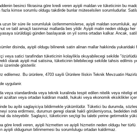
 maddenin besinci fikrasina göre kredi veren ayipli maldan ve tüketicinin bu ma
n fazla kimse sorumlu oldugu takdirde bunlar müteselsilen sorumludurlar. Sati
a uzun bir süre ile sorumluluk üstlenmemislerse, ayipli maldan sorumluluk, ayi
nut ve tatil amaçli tasinmaz mallarda bes yildir. Ayipli malin neden oldugu her t
yasaya sürüldügü günden baslayarak on yil sonra ortadan kalkar. Ancak, satilan 
kümler disinda, ayipli oldugu bilinerek satin alinan mallar hakkinda yukarida
i veya satici tarafindan tüketicinin kolaylikla okuyabilecegi sekilde "özürlüdür
ekli olarak ayipli mal satisina, tüketicinin bilebilecegi sekilde tahsis edilmis 
si üzerinde gösterilir.
arz edilemez. Bu ürünlere, 4703 sayili Ürünlere Iliskin Teknik Mevzuatin Haz
 de uygulanir.
nda veya standardinda veya teknik kuralinda tespit edilen nitelik veya niteligi 
ri azaltan veya ortadan kaldiran maddi, hukuki veya ekonomik eksiklikler içeren
çerisinde bu ayibi saglayiciya bildirmekle yükümlüdür. Tüketici bu durumda, s
meyi sona erdirmesi, durumun geregi olarak hakli görülemiyorsa, bedelden indirim 
at da isteyebilir. Saglayici, tüketicinin seçtigi bu talebi yerine getirmekle yü
a göre kredi veren, ayipli hizmetten ve ayipli hizmetin neden oldugu her türl
in ayipli oldugunun bilinmemesi bu sorumlulugu ortadan kaldirmaz.