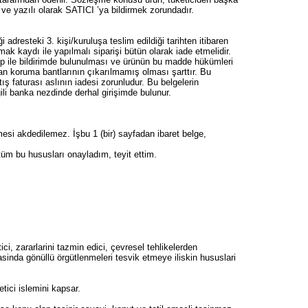
iz ve yazılı olarak SATICI ’ya bildirmek zorundadır.
dresteki 3. kişi/kuruluşa teslim edildiği tarihten itibaren
k kaydı ile yapılmalı siparişi bütün olarak iade etmelidir.
up ile bildirimde bulunulması ve ürünün bu madde hükümleri
n koruma bantlarının çıkarılmamış olması şarttır. Bu
ış faturası aslının iadesi zorunludur. Bu belgelerin
ili banka nezdinde derhal girişimde bulunur.
i akdedilemez. İşbu 1 (bir) sayfadan ibaret belge,
tüm bu hususları onayladım, teyit ettim.
i, zararlarini tazmin edici, çevresel tehlikelerden
asinda gönüllü örgütlenmeleri tesvik etmeye iliskin hususlari
etici islemini kapsar.