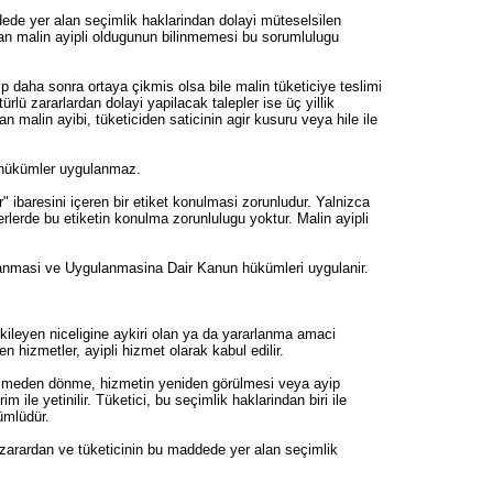
ddede yer alan seçimlik haklarindan dolayi müteselsilen
lan malin ayipli oldugunun bilinmemesi bu sorumlulugu
p daha sonra ortaya çikmis olsa bile malin tüketiciye teslimi
ürlü zararlardan dolayi yapilacak talepler ise üç yillik
malin ayibi, tüketiciden saticinin agir kusuru veya hile ile
ki hükümler uygulanmaz.
" ibaresini içeren bir etiket konulmasi zorunludur. Yalnizca
yerlerde bu etiketin konulma zorunlulugu yoktur. Malin ayipli
irlanmasi ve Uygulanmasina Dair Kanun hükümleri uygulanir.
etkileyen niceligine aykiri olan ya da yararlanma amaci
 hizmetler, ayipli hizmet olarak kabul edilir.
özlesmeden dönme, hizmetin yeniden görülmesi veya ayip
ile yetinilir. Tüketici, bu seçimlik haklarindan biri ile
kümlüdür.
ü zarardan ve tüketicinin bu maddede yer alan seçimlik