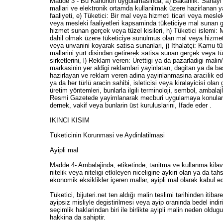
Madde 3 - Bu Kanunun uygulamasinda; a) Bakanlik: Sanayi ve 
mallari ve elektronik ortamda kullanilmak üzere hazirlanan y
faaliyeti, e) Tüketici: Bir mal veya hizmeti ticari veya mesl
veya mesleki faaliyetleri kapsaminda tüketiciye mal sunan ger
hizmet sunan gerçek veya tüzel kisileri, h) Tüketici islemi: M
dahil olmak üzere tüketiciye sunulmus olan mal veya hizmetler
veya unvanini koyarak satisa sunanlari, j) Ithalatçi: Kamu t
mallarini yurt disindan getirerek satisa sunan gerçek veya tü
sirketlerini, l) Reklam veren: Ürettigi ya da pazarladigi mali
markasinin yer aldigi reklamlari yayinlatan, dagitan ya da ba
hazirlayan ve reklam veren adina yayinlanmasina aracilik eden
ya da her türlü aracin sahibi, isleticisi veya kiralayicisi ola
üretim yöntemleri, bunlarla ilgili terminoloji, sembol, ambala
Resmi Gazetede yayimlanarak mecburi uygulamaya konulan sta
dernek, vakif veya bunlarin üst kuruluslarini, Ifade eder .
IKINCI KISIM
Tüketicinin Korunmasi ve Aydinlatilmasi
Ayipli mal
Madde 4- Ambalajinda, etiketinde, tanitma ve kullanma kilavu
nitelik veya niteligi etkileyen niceligine aykiri olan ya da 
ekonomik eksiklikler içeren mallar, ayipli mal olarak kabul edi
Tüketici, bijuteri.net ten aldığı malin teslimi tarihinden it
ayipsiz misliyle degistirilmesi veya ayip oraninda bedel indir
seçimlik haklarindan biri ile birlikte ayipli malin neden ol
hakkina da sahiptir.