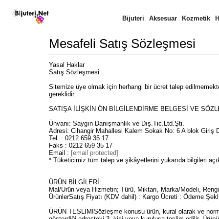
Bijuteri
Aksesuar
Kozmetik
H
Mesafeli Satış Sözleşmesi
Yasal Haklar
Satış Sözleşmesi
Sitemize üye olmak için herhangi bir ücret talep edilmemek
gereklidir.
SATIŞA İLİŞKİN ÖN BİLGİLENDİRME BELGESİ VE SÖZLE
Ünvanı: Saygın Danışmanlık ve Dış.Tic.Ltd.Şti.
Adresi: Cihangir Mahallesi Kalem Sokak No: 6 A blok Giri
Tel. : 0212 659 35 17
Faks : 0212 659 35 17
Email :
[email protected]
* Tüketicimiz tüm talep ve şikâyetlerini yukarıda bilgileri aç
ÜRÜN BİLGİLERİ:
Mal/Ürün veya Hizmetin; Türü, Miktarı, Marka/Modeli, Rengi, A
ÜrünlerSatış Fiyatı (KDV dahil) : Kargo Ücreti : Ödeme Şekli
ÜRÜN TESLİMİSözleşme konusu ürün, kural olarak ve normal 
gösterdiği adresteki 3. kişi veya kuruluşa teslim edilir. Ür