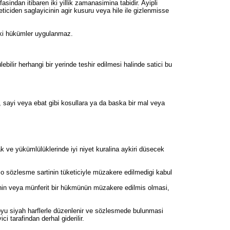
asindan itibaren iki yillik zamanasimina tabidir. Ayipli
eticiden saglayicinin agir kusuru veya hile ile gizlenmisse
idaki hükümler uygulanmaz.
ebilir herhangi bir yerinde teshir edilmesi halinde satici bu
r, sayi veya ebat gibi kosullara ya da baska bir mal veya
 ve yükümlülüklerinde iyi niyet kuralina aykiri düsecek
 o sözlesme sartinin tüketiciyle müzakere edilmedigi kabul
rinin veya münferit bir hükmünün müzakere edilmis olmasi,
koyu siyah harflerle düzenlenir ve sözlesmede bulunmasi
i tarafindan derhal giderilir.