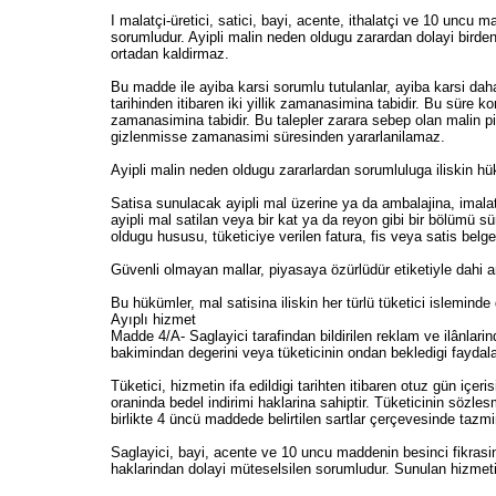
I malatçi-üretici, satici, bayi, acente, ithalatçi ve 10 uncu
sorumludur. Ayipli malin neden oldugu zarardan dolayi birde
ortadan kaldirmaz.
Bu madde ile ayiba karsi sorumlu tutulanlar, ayiba karsi dah
tarihinden itibaren iki yillik zamanasimina tabidir. Bu süre ko
zamanasimina tabidir. Bu talepler zarara sebep olan malin pi
gizlenmisse zamanasimi süresinden yararlanilamaz.
Ayipli malin neden oldugu zararlardan sorumluluga iliskin hü
Satisa sunulacak ayipli mal üzerine ya da ambalajina, imalatç
ayipli mal satilan veya bir kat ya da reyon gibi bir bölümü sür
oldugu hususu, tüketiciye verilen fatura, fis veya satis belge
Güvenli olmayan mallar, piyasaya özürlüdür etiketiyle dahi 
Bu hükümler, mal satisina iliskin her türlü tüketici isleminde
Ayıplı hizmet
Madde 4/A- Saglayici tarafindan bildirilen reklam ve ilânlari
bakimindan degerini veya tüketicinin ondan bekledigi faydala
Tüketici, hizmetin ifa edildigi tarihten itibaren otuz gün i
oraninda bedel indirimi haklarina sahiptir. Tüketicinin sözles
birlikte 4 üncü maddede belirtilen sartlar çerçevesinde tazmin
Saglayici, bayi, acente ve 10 uncu maddenin besinci fikrasin
haklarindan dolayi müteselsilen sorumludur. Sunulan hizmet