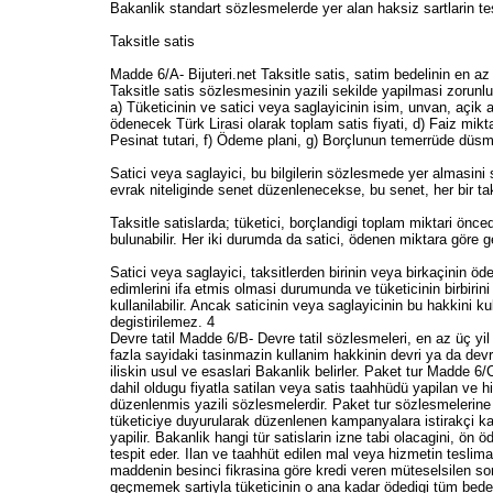
Bakanlik standart sözlesmelerde yer alan haksiz sartlarin te
Taksitle satis
Madde 6/A- Bijuteri.net Taksitle satis, satim bedelinin en az
Taksitle satis sözlesmesinin yazili sekilde yapilmasi zorun
a) Tüketicinin ve satici veya saglayicinin isim, unvan, açik ad
ödenecek Türk Lirasi olarak toplam satis fiyati, d) Faiz mikt
Pesinat tutari, f) Ödeme plani, g) Borçlunun temerrüde düsm
Satici veya saglayici, bu bilgilerin sözlesmede yer almasin
evrak niteliginde senet düzenlenecekse, bu senet, her bir ta
Taksitle satislarda; tüketici, borçlandigi toplam miktari ön
bulunabilir. Her iki durumda da satici, ödenen miktara göre 
Satici veya saglayici, taksitlerden birinin veya birkaçinin 
edimlerini ifa etmis olmasi durumunda ve tüketicinin birbiri
kullanilabilir. Ancak saticinin veya saglayicinin bu hakkini k
degistirilemez. 4
Devre tatil Madde 6/B- Devre tatil sözlesmeleri, en az üç yil süre için yapilan ve bu süre zarfinda yil içinde, belirli veya belirlenebilecek ve bir haftadan az olmayacak bir dönem için bir veya daha fazla sayidaki tasinmazin kullanim hakkinin devri ya da devri taahhüdünü içeren ve bir nüshasinin tüketiciye verilmesi zorunlu, yazili sözlesme ya da sözlesmeler grubudur. Devre tatil sözlesmelerine iliskin usul ve esaslari Bakanlik belirler. Paket tur Madde 6/C- Paket tur sözlesmeleri; ulastirma, konaklama ve bunlara yardimci sayilmayan diger turistik hizmetlerin en az ikisinin birlikte, her seyin dahil oldugu fiyatla satilan veya satis taahhüdü yapilan ve hizmeti yirmidört saatten uzun bir süreyi kapsayan veya gecelik konaklamayi içeren ve bir nüshasinin tüketiciye verilmesi zorunlu, önceden düzenlenmis yazili sözlesmelerdir. Paket tur sözlesmelerine iliskin usul ve esaslari Bakanlik belirler. Kampanyalı Satış Madde 7- Kampanyali satis, gazete, radyo, televizyon ilâni ve benzeri yollarla tüketiciye duyurularak düzenlenen kampanyalara istirakçi kabul edilmesi ve malin veya hizmetin daha sonra teslim veya ifa edilmesi suretiyle yapilan satimdir. Kampanyali satislar Bakanligin izni ile yapilir. Bakanlik hangi tür satislarin izne tabi olacagini, ön ödeme, taksit miktari, teslim süresi, üretici firma garantisi, yatirilacak teminat ile kampanyali satislarda uyulmasi gereken usul ve esaslari tespit eder. Ilan ve taahhüt edilen mal veya hizmetin teslimatinin veya ifasinin hiç ya da geregi gibi yapilmamasi durumunda, satici, saglayici, bayi, acente, imalatçi-üretici, ithalatçi ve 10 uncu maddenin besinci fikrasina göre kredi veren müteselsilen sorumludur. Tüketici kampanyadan ayrilmaya karar verdikten sonra kampanyayi düzenleyen, mal veya hizmetin tüketiciye teslim tarihini geçmemek sartiyla tüketicinin o ana kadar ödedigi tüm bedeli ödemekle yükümlüdür. Kampanyayi düzenleyen, kampanyali satislarda düzenlenecek yazili sözlesmede, 6/A maddesinin ikinci fikrasinda belirtilen bilgilere ek olarak "kampanya bitis tarihi" ve "mal veya hizmetin teslim veya yerine getirilme tarih ve sekli"ne iliskin bilgileri de içeren sözlesmenin bir nüshasini tüketiciye vermek zorundadir. Sözlesmede aksi kararlastirilmadikça, ön ödeme tutari, mal veya hizmetin satis bedelinin yüzde kirkindan fazla olamaz. Kampanyali satislarda malin teslim ya da hizmetin ifa süresi on iki ayi asamaz. Konut ve tatil amaçli tasinmaz mallar için bu süre otuz aydir. Tüketicinin ödemeye iliskin tüm edimlerini yerine getirmesi durumunda, malin teslimi ya da hizmetin ifasi, ödemenin bitimini takiben en geç bir ay içinde yapilmak zorundadir. Kampanyali taksitle satislarda 6/A maddesi hükümleri de uygulanir. Kapıdan satışMadde 8- Kapidan satis; isyeri, fuar, panayir gibi satis mekanlari disinda yapilan satimlardir. Bakanlik, kapidan satis yapacaklarda aranilacak nitelikleri, bu Kanuna tabi olan ve olmayan kapidan satislari ve kapidan satislara iliskin uygulama usul ve esaslarini belirler. Bu tür satislarda; tüketici, teslim aldigi tarihten itibaren yedi gün içinde mali kabul etmekte veya hiçbir gerekçe göstermeden 