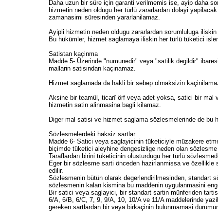
Daha uzun bir süre için garanti verilmemis ise, ayip daha sonr
hizmetin neden oldugu her türlü zararlardan dolayi yapilacak 
zamanasimi süresinden yararlanilamaz.
Ayipli hizmetin neden oldugu zararlardan sorumluluga iliski
Bu hükümler, hizmet saglamaya iliskin her türlü tüketici isl
Satistan kaçinma
Madde 5- Üzerinde "numunedir" veya "satilik degildir" ibaresi 
mallarin satisindan kaçinamaz.
Hizmet saglamada da hakli bir sebep olmaksizin kaçinilam
Aksine bir teamül, ticarî örf veya adet yoksa, satici bir mal
hizmetin satin alinmasina bagli kilamaz.
Diger mal satisi ve hizmet saglama sözlesmelerinde de bu 
Sözlesmelerdeki haksiz sartlar
Madde 6- Satici veya saglayicinin tüketiciyle müzakere etme
biçimde tüketici aleyhine dengesizlige neden olan sözlesme k
Taraflardan birini tüketicinin olusturdugu her türlü sözlesmede
Eger bir sözlesme sarti önceden hazirlanmissa ve özellikle 
edilir.
Sözlesmenin bütün olarak degerlendirilmesinden, standart sö
sözlesmenin kalan kismina bu maddenin uygulanmasini en
Bir satici veya saglayici, bir standart sartin münferiden tartis
6/A, 6/B, 6/C, 7, 9, 9/A, 10, 10/A ve 11/A maddelerinde yaz
gereken sartlardan bir veya birkaçinin bulunmamasi durumunda 