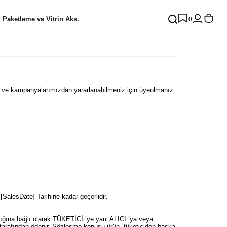
Paketleme ve Vitrin Aks.
0
iz ve kampanyalarımızdan yararlanabilmeniz için üyeolmanız
[SalesDate] Tarihine kadar geçerlidir.
ığına bağlı olarak TÜKETİCİ ’ye yani ALICI ’ya veya
I tarafından ödenir. Sözleşme konusu ürün, tüketiciden başka