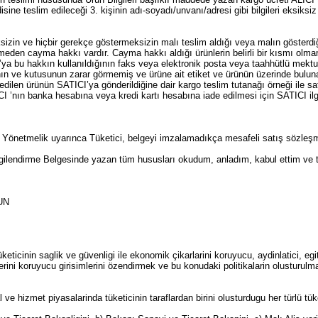
sine teslim edileceği 3. kişinin adı-soyadı/unvanı/adresi gibi bilgileri eksiks
in ve hiçbir gerekçe göstermeksizin malı teslim aldığı veya malın gösterdiği a
eden cayma hakkı vardır. Cayma hakkı aldığı ürünlerin belirli bir kısmı olmama
’ya bu hakkın kullanıldığının faks veya elektronik posta veya taahhütlü mekt
ın ve kutusunun zarar görmemiş ve ürüne ait etiket ve ürünün üzerinde buluna
edilen ürünün SATICI’ya gönderildiğine dair kargo teslim tutanağı örneği ile sat
CI ’nın banka hesabına veya kredi kartı hesabına iade edilmesi için SATICI ilg
önetmelik uyarınca Tüketici, belgeyi imzalamadıkça mesafeli satış sözleşmes
Bilgilendirme Belgesinde yazan tüm hususları okudum, anladım, kabul ettim ve 
UN
inin saglik ve güvenligi ile ekonomik çikarlarini koruyucu, aydinlatici, egitic
erini koruyucu girisimlerini özendirmek ve bu konudaki politikalarin olusturulm
e hizmet piyasalarinda tüketicinin taraflardan birini olusturdugu her türlü tük