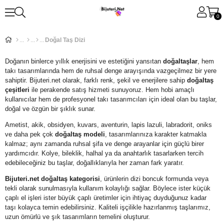
0
Doğal Taş Dizi
Doğanın binlerce yıllık enerjisini ve estetiğini yansıtan
doğaltaşlar
, hem
takı tasarımlarında hem de ruhsal denge arayışında vazgeçilmez bir yere
sahiptir. Bijuteri.net olarak, farklı renk, şekil ve enerjilere sahip
doğaltaş
çeşitleri
ile perakende satış hizmeti sunuyoruz. Hem hobi amaçlı
kullanıcılar hem de profesyonel takı tasarımcıları için ideal olan bu taşlar,
doğal ve özgün bir şıklık sunar.
Ametist, akik, obsidyen, kuvars, aventurin, lapis lazuli, labradorit, oniks
ve daha pek çok
doğaltaş modeli
, tasarımlarınıza karakter katmakla
kalmaz; aynı zamanda ruhsal şifa ve denge arayanlar için güçlü birer
yardımcıdır. Kolye, bileklik, halhal ya da anahtarlık tasarlarken tercih
edebileceğiniz bu taşlar, doğallıklarıyla her zaman fark yaratır.
Bijuteri.net doğaltaş kategorisi
, ürünlerin dizi boncuk formunda veya
tekli olarak sunulmasıyla kullanım kolaylığı sağlar. Böylece ister küçük
çaplı el işleri ister büyük çaplı üretimler için ihtiyaç duyduğunuz kadar
taşı kolayca temin edebilirsiniz. Kaliteli işçilikle hazırlanmış taşlarımız,
uzun ömürlü ve şık tasarımların temelini oluşturur.