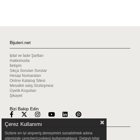
Bijuteri.net
İptal ve İade Şartları
Hakkımızda
İletişim
Sıkça Sorulan Sorular
Hesap Numaraları
Online Katalog Sitesi
Mesafeli satış Sözleşmesi
Üyelik Koşulları
Şikayet
Bizi Bakip Edin
Hakkımızda
Çerez Kullanımı
Sizlere en iyi alışveriş deneyimini sunabilmek adına
Mağazalarımız
sitemizde çerezler(cookies) kullanmaktayız. Detaylı bilgi
Gizlilik & Güvenlik