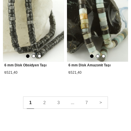
6 mm Disk Obsidyen Taşı
6 mm Disk Amazonit Taşı
₺521,40
₺521,40
1
2
3
...
7
>