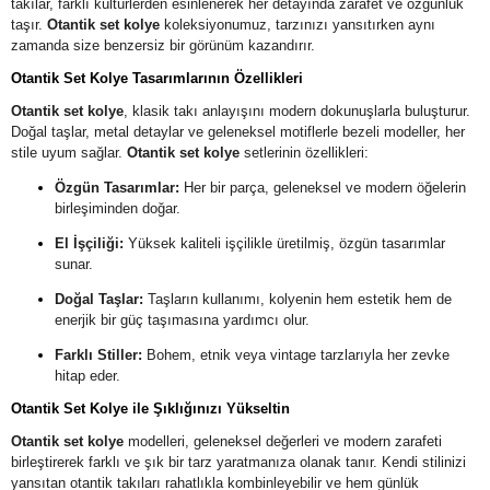
takılar, farklı kültürlerden esinlenerek her detayında zarafet ve özgünlük
taşır.
Otantik set kolye
koleksiyonumuz, tarzınızı yansıtırken aynı
zamanda size benzersiz bir görünüm kazandırır.
Otantik Set Kolye Tasarımlarının Özellikleri
Otantik set kolye
, klasik takı anlayışını modern dokunuşlarla buluşturur.
Doğal taşlar, metal detaylar ve geleneksel motiflerle bezeli modeller, her
stile uyum sağlar.
Otantik set kolye
setlerinin özellikleri:
Özgün Tasarımlar:
Her bir parça, geleneksel ve modern öğelerin
birleşiminden doğar.
El İşçiliği:
Yüksek kaliteli işçilikle üretilmiş, özgün tasarımlar
sunar.
Doğal Taşlar:
Taşların kullanımı, kolyenin hem estetik hem de
enerjik bir güç taşımasına yardımcı olur.
Farklı Stiller:
Bohem, etnik veya vintage tarzlarıyla her zevke
hitap eder.
Otantik Set Kolye ile Şıklığınızı Yükseltin
Otantik set kolye
modelleri, geleneksel değerleri ve modern zarafeti
birleştirerek farklı ve şık bir tarz yaratmanıza olanak tanır. Kendi stilinizi
yansıtan otantik takıları rahatlıkla kombinleyebilir ve hem günlük