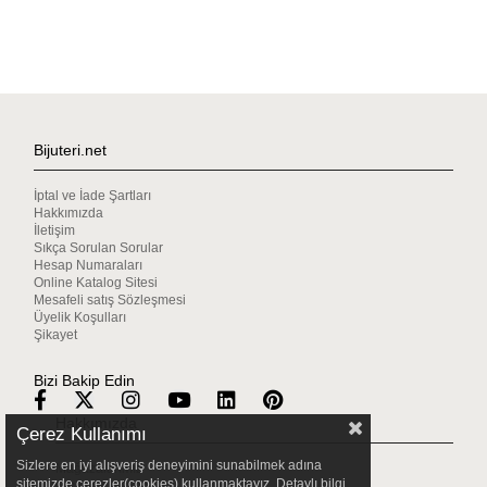
Bijuteri.net
İptal ve İade Şartları
Hakkımızda
İletişim
Sıkça Sorulan Sorular
Hesap Numaraları
Online Katalog Sitesi
Mesafeli satış Sözleşmesi
Üyelik Koşulları
Şikayet
Bizi Bakip Edin
Hakkımızda
Çerez Kullanımı
Sizlere en iyi alışveriş deneyimini sunabilmek adına
Mağazalarımız
sitemizde çerezler(cookies) kullanmaktayız. Detaylı bilgi
Gizlilik & Güvenlik