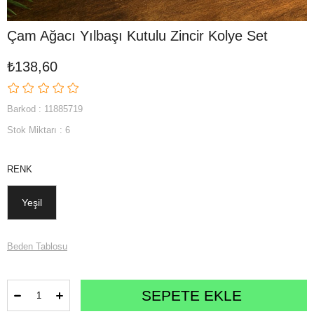
Çam Ağacı Yılbaşı Kutulu Zincir Kolye Set
₺138,60
Barkod
:
11885719
Stok Miktarı
:
6
RENK
Yeşil
Beden Tablosu