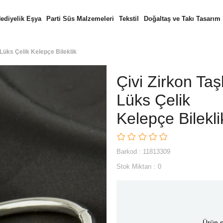
ediyelik Eşya
Parti Süs Malzemeleri
Tekstil
Doğaltaş ve Takı Tasarım
 Lüks Çelik Kelepçe Bileklik
Çivi Zirkon Taşl
Lüks Çelik
Kelepçe Bilekli
Barkod
:
11813309
Stok Miktarı
:
0
Ürün s