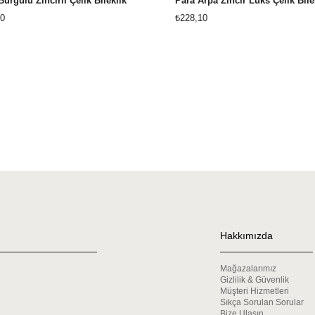
Burgulu Zincirli Çelik Bileklik
Para Arpa Zincir Lüks Çelik Bile
0
₺228,10
Hakkımızda
Mağazalarımız
Gizlilik & Güvenlik
Müşteri Hizmetleri
Sıkça Sorulan Sorular
Bize Ulaşın