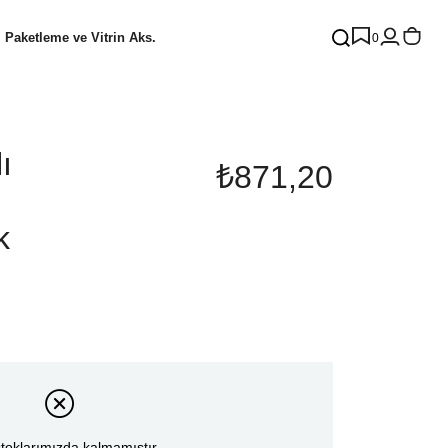
Paketleme ve Vitrin Aks.
0
ı
₺871,20
k
toklarımızda kalmamıştır.