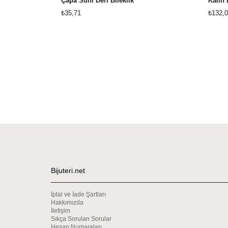
Çapa Suni Deri Bileklik
Kalın 
₺35,71
₺132,0
Bijuteri.net
İptal ve İade Şartları
Hakkımızda
İletişim
Sıkça Sorulan Sorular
Hesap Numaraları