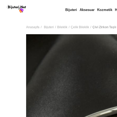
Bijuteri
Aksesuar
Kozmetik
H
Anasayfa
Bijuteri
Bileklik
Çelik Bileklik
Çivi Zirkon Taşlı