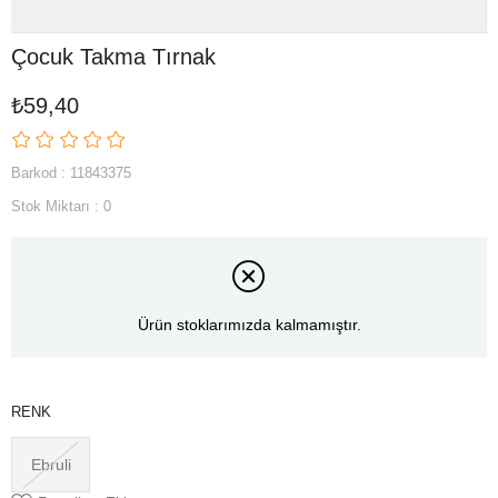
Çocuk Takma Tırnak
₺59,40
Barkod
:
11843375
Stok Miktarı
:
0
Ürün stoklarımızda kalmamıştır.
RENK
Ebruli