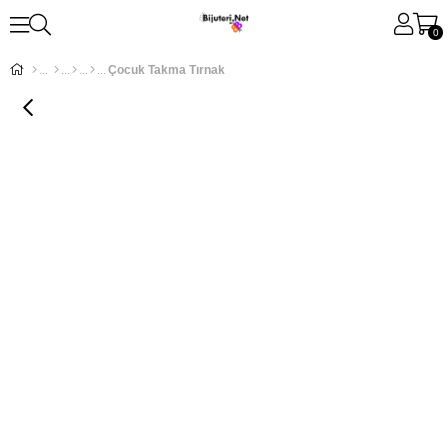
0
Çocuk Takma Tırnak