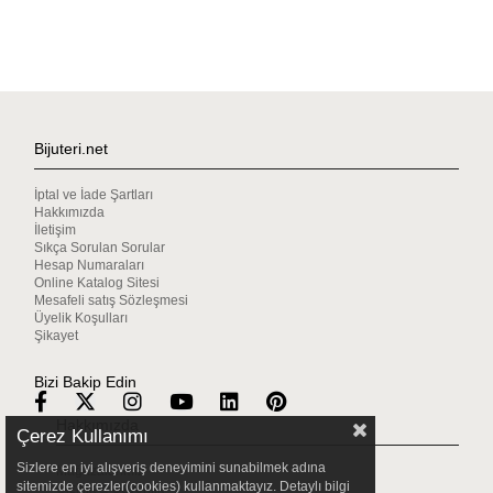
Bijuteri.net
İptal ve İade Şartları
Hakkımızda
İletişim
Sıkça Sorulan Sorular
Hesap Numaraları
Online Katalog Sitesi
Mesafeli satış Sözleşmesi
Üyelik Koşulları
Şikayet
Bizi Bakip Edin
Hakkımızda
Çerez Kullanımı
Sizlere en iyi alışveriş deneyimini sunabilmek adına
Mağazalarımız
sitemizde çerezler(cookies) kullanmaktayız. Detaylı bilgi
Gizlilik & Güvenlik