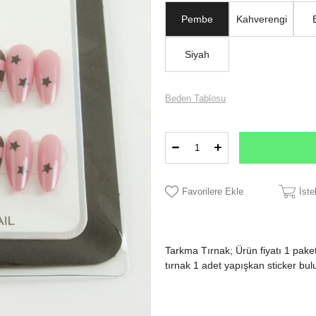
Pembe
Kahverengi
Siyah
Beden Tablosu
Favorilere Ekle
İst
Tarkma Tırnak; Ürün fiyatı 1 paket
tırnak 1 adet yapışkan sticker bu