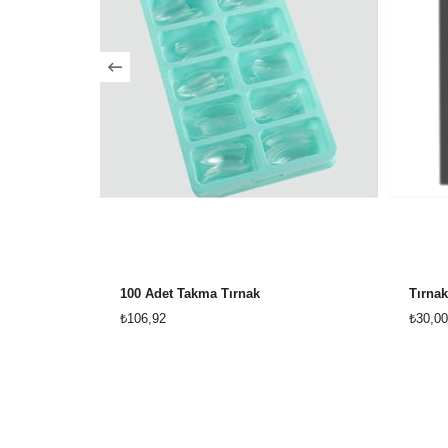
100 Adet Takma Tırnak
Tırna
₺106,92
₺30,00