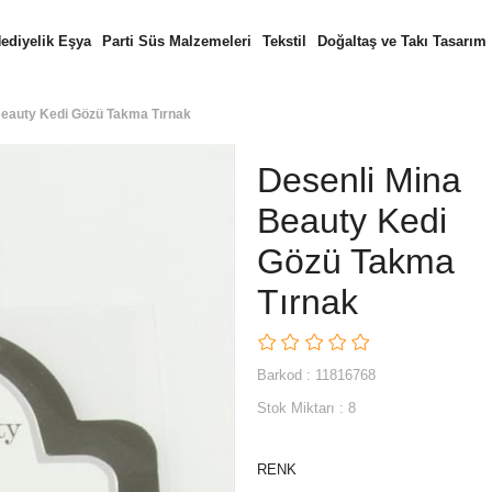
ediyelik Eşya
Parti Süs Malzemeleri
Tekstil
Doğaltaş ve Takı Tasarım
Beauty Kedi Gözü Takma Tırnak
Desenli Mina
Beauty Kedi
Gözü Takma
Tırnak
Barkod
:
11816768
Stok Miktarı
:
8
RENK