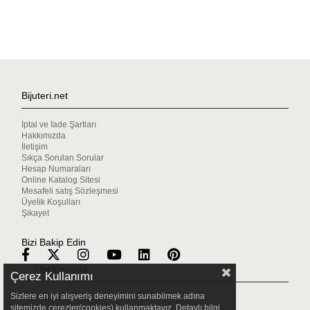
Bijuteri.net
İptal ve İade Şartları
Hakkımızda
İletişim
Sıkça Sorulan Sorular
Hesap Numaraları
Online Katalog Sitesi
Mesafeli satış Sözleşmesi
Üyelik Koşulları
Şikayet
Bizi Bakip Edin
Hakkımızda
Çerez Kullanımı
Sizlere en iyi alışveriş deneyimini sunabilmek adına
Mağazalarımız
sitemizde çerezler(cookies) kullanmaktayız. Detaylı bilgi
Gizlilik & Güvenlik