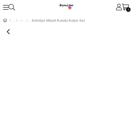
0
İstiridye Mineli Kutulu Kolye Set