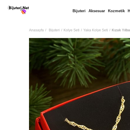
Bijuteri
Aksesuar
Kozmetik
H
Anasayfa
Bijuteri
Kolye Seti
Yaka Kolye Seti
Kızak Yılba