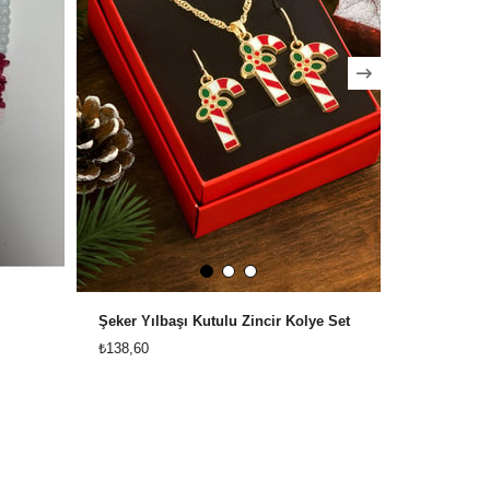
Şeker Yılbaşı Kutulu Zincir Kolye Set
Geyik Yılba
₺138,60
₺138,60