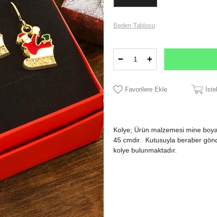
Beden Tablosu
Favorilere Ekle
İst
Kolye; Ürün malzemesi mine boya
45 cmdir. Kutusuyla beraber gönder
kolye bulunmaktadır.