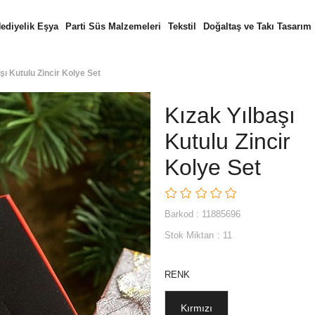
ediyelik Eşya
Parti Süs Malzemeleri
Tekstil
Doğaltaş ve Takı Tasarım
şı Kutulu Zincir Kolye Set
Kızak Yılbaşı
Kutulu Zincir
Kolye Set
Barkod
:
11885696
Stok Miktarı
:
11
RENK
Kırmızı