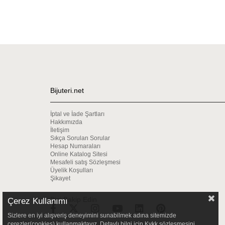
Bijuteri.net
İptal ve İade Şartları
Hakkımızda
İletişim
Sıkça Sorulan Sorular
Hesap Numaraları
Online Katalog Sitesi
Mesafeli satış Sözleşmesi
Üyelik Koşulları
Şikayet
Bizi Bakip Edin
Çerez Kullanımı
Sizlere en iyi alışveriş deneyimini sunabilmek adına sitemizde
çerezler(cookies) kullanmaktayız. Detaylı bilgi için Kvkk sözleşmesini