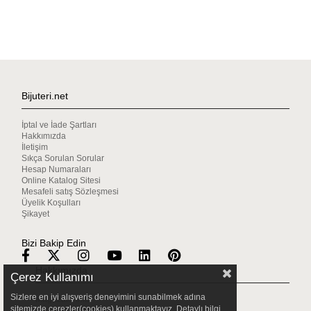
Bijuteri.net
İptal ve İade Şartları
Hakkımızda
İletişim
Sıkça Sorulan Sorular
Hesap Numaraları
Online Katalog Sitesi
Mesafeli satış Sözleşmesi
Üyelik Koşulları
Şikayet
Bizi Bakip Edin
Hakkımızda
Çerez Kullanımı
Sizlere en iyi alışveriş deneyimini sunabilmek adına
Mağazalarımız
sitemizde çerezler(cookies) kullanmaktayız. Detaylı bilgi
Gizlilik & Güvenlik