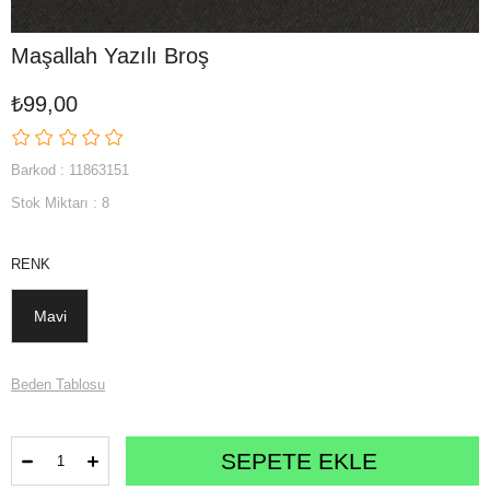
Maşallah Yazılı Broş
₺99,00
Barkod
:
11863151
Stok Miktarı
:
8
RENK
Mavi
Beden Tablosu