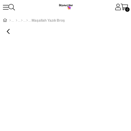
0
Maşallah Yazılı Broş