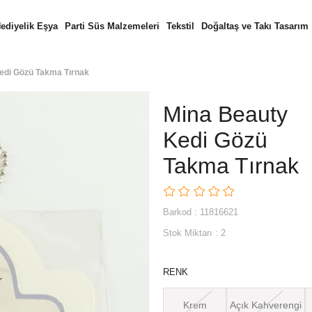
ediyelik Eşya
Parti Süs Malzemeleri
Tekstil
Doğaltaş ve Takı Tasarım
edi Gözü Takma Tırnak
Mina Beauty
Kedi Gözü
Takma Tırnak
Barkod
:
11816621
Stok Miktarı
:
2
RENK
Krem
Açık Kahverengi