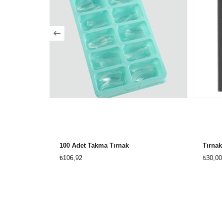
100 Adet Takma Tırnak
Tırna
₺106,92
₺30,00