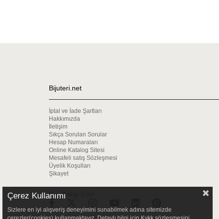
Bijuteri.net
İptal ve İade Şartları
Hakkımızda
İletişim
Sıkça Sorulan Sorular
Hesap Numaraları
Online Katalog Sitesi
Mesafeli satış Sözleşmesi
Üyelik Koşulları
Şikayet
Bizi Bakip Edin
Çerez Kullanımı
Sizlere en iyi alışveriş deneyimini sunabilmek adına sitemizde
çerezler(cookies) kullanmaktayız. Detaylı bilgi için Kvkk sözleşmesini