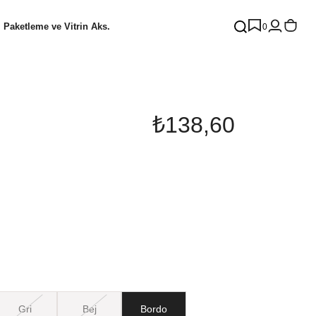
Paketleme ve Vitrin Aks.
0
₺138,60
Gri
Bej
Bordo