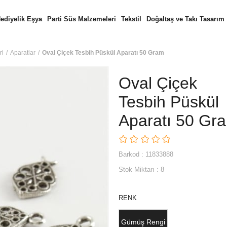
ediyelik Eşya
Parti Süs Malzemeleri
Tekstil
Doğaltaş ve Takı Tasarım
ri
Aparatlar
Oval Çiçek Tesbih Püskül Aparatı 50 Gram
Oval Çiçek
Tesbih Püskül
Aparatı 50 Gr
Barkod
:
11833888
Stok Miktarı
:
8
RENK
Gümüş Rengi