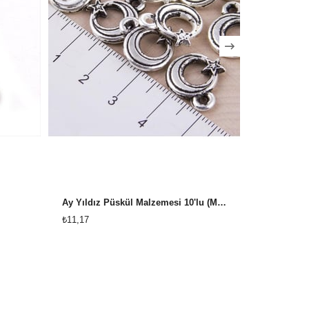
Ay Yıldız Püskül Malzemesi 10'lu (Minik)
Taşlı Keme
₺11,17
₺52,80