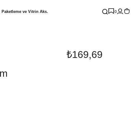
Paketleme ve Vitrin Aks.
0
₺169,69
am