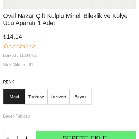
Oval Nazar Çift Kulplu Mineli Bileklik ve Kolye
Ucu Aparatı 1 Adet
₺14,14
Barkod
:
11834762
Stok Miktarı
:
81
RENK
Mavi
Turkuaz
Lacivert
Beyaz
Beden Tablosu