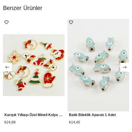
Benzer Ürünler
Karışık Yılbaşı Özel Mineli Kolye Ucu 1 Adet
Balık Bileklik Aparatı 1 Adet
₺24,88
₺14,40