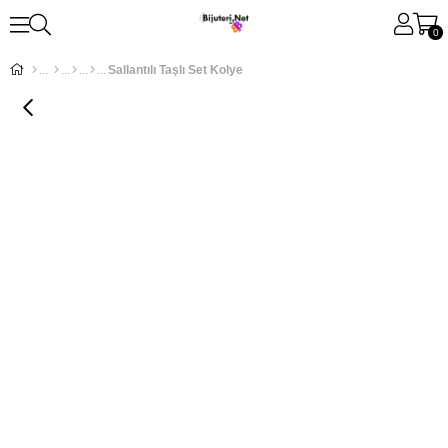
0
Sallantılı Taşlı Set Kolye