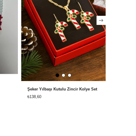
Şeker Yılbaşı Kutulu Zincir Kolye Set
Geyik Yılba
₺138,60
₺138,60