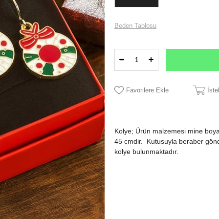
Beden Tablosu
Favorilere Ekle
İst
Kolye; Ürün malzemesi mine boya
45 cmdir. Kutusuyla beraber gönder
kolye bulunmaktadır.