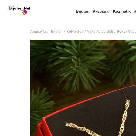
Bijuteri
Aksesuar
Kozmetik
H
Anasayfa
Bijuteri
Kolye Seti
Yaka Kolye Seti
Şeker Yılba