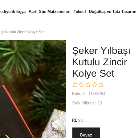
ediyelik Eşya
Parti Süs Malzemeleri
Tekstil
Doğaltaş ve Takı Tasarım
şı Kutulu Zincir Kolye Set
Şeker Yılbaşı
Kutulu Zincir
Kolye Set
Barkod
:
11885764
Stok Miktarı
:
10
RENK
Beyaz