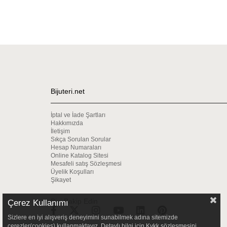
Bijuteri.net
İptal ve İade Şartları
Hakkımızda
İletişim
Sıkça Sorulan Sorular
Hesap Numaraları
Online Katalog Sitesi
Mesafeli satış Sözleşmesi
Üyelik Koşulları
Şikayet
Bizi Bakip Edin
Çerez Kullanımı
Sizlere en iyi alışveriş deneyimini sunabilmek adına sitemizde
çerezler(cookies) kullanmaktayız. Detaylı bilgi için Kvkk sözleşmesini