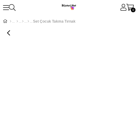
0
Set Çocuk Takma Tırnak