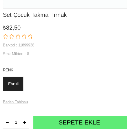
Set Çocuk Takma Tırnak
₺82,50
Barkod
:
11899938
Stok Miktarı
:
8
RENK
Ebruli
Beden Tablosu