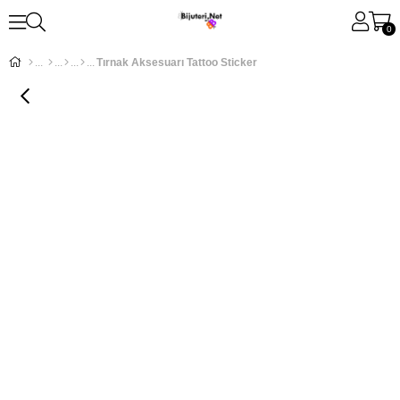
0
Tırnak Aksesuarı Tattoo Sticker