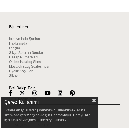
Bijuteri.net
İptal ve İade Şartları
Hakkımızda
İletişim
Sıkça Sorulan Sorular
Hesap Numaraları
Online Katalog Sitesi
Mesafeli satış Sözleşmesi
Üyelik Koşulları
Şikayet
Bizi Bakip Edin
Hakkımızda
Çerez Kullanımı
Sizlere en iyi alışveriş deneyimini sunabilmek adına
Mağazalarımız
sitemizde çerezler(cookies) kullanmaktayız. Detaylı bilgi
Gizlilik & Güvenlik
için Kvkk sözleşmesini inceleyebilirsiniz.
Müşteri Hizmetleri
Sıkça Sorulan Sorular