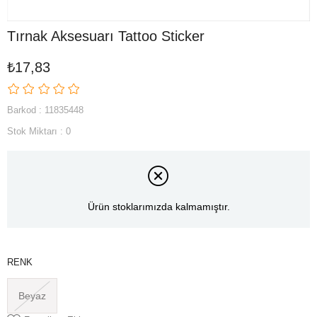
Tırnak Aksesuarı Tattoo Sticker
₺17,83
Barkod
:
11835448
Stok Miktarı
:
0
Ürün stoklarımızda kalmamıştır.
RENK
Beyaz